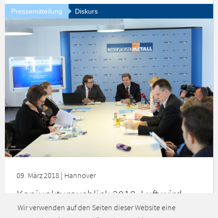
Pressemitteilung
Diskurs
09. März 2018 | Hannover
Konjunkturausblick 2018: Luft wird
dünner, Risiken wachsen
Wir verwenden auf den Seiten dieser Website eine