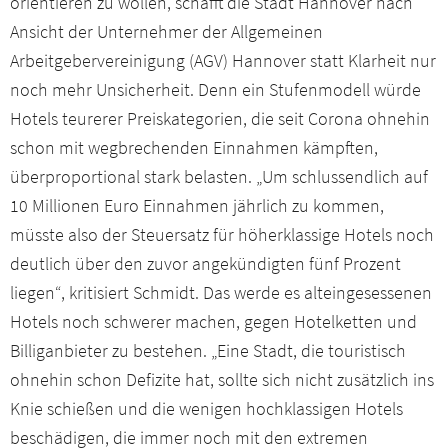
orientieren zu wollen, schafft die Stadt Hannover nach
Arbeitgeber Magazin
Ansicht der Unternehmer der Allgemeinen
Arbeitgebervereinigung (AGV) Hannover statt Klarheit nur
Presseservice
noch mehr Unsicherheit. Denn ein Stufenmodell würde
Hotels teurerer Preiskategorien, die seit Corona ohnehin
Netzwerk
schon mit wegbrechenden Einnahmen kämpften,
überproportional stark belasten. „Um schlussendlich auf
Veranstaltungen
10 Millionen Euro Einnahmen jährlich zu kommen,
müsste also der Steuersatz für höherklassige Hotels noch
Downloads
deutlich über den zuvor angekündigten fünf Prozent
liegen“, kritisiert Schmidt. Das werde es alteingesessenen
Kontakt
Hotels noch schwerer machen, gegen Hotelketten und
Billiganbieter zu bestehen. „Eine Stadt, die touristisch
Mitgliederbereich
ohnehin schon Defizite hat, sollte sich nicht zusätzlich ins
Knie schießen und die wenigen hochklassigen Hotels
beschädigen, die immer noch mit den extremen