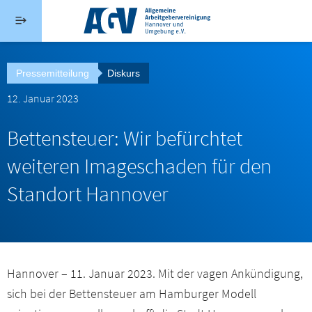
Direkt zum Inhalt
Menü schließen
Suche
Pressemitteilung
Diskurs
Hauptmenü agv-hannover.de
12. Januar 2023
Startseite
Bettensteuer: Wir befürchtet
Über uns
weiteren Imageschaden für den
Standort Hannover
Serviceangebote
IdeenExpo
Hannover – 11. Januar 2023. Mit der vagen Ankündigung,
Aktuelles
sich bei der Bettensteuer am Hamburger Modell