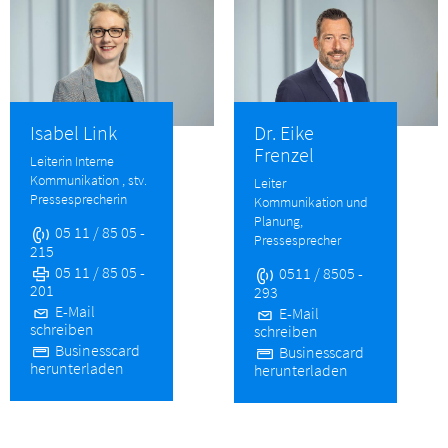
Isabel Link
Dr. Eike
Frenzel
Leiterin Interne
Kommunikation , stv.
Leiter
Pressesprecherin
Kommunikation und
Planung,
05 11 / 85 05 -
Pressesprecher
215
05 11 / 85 05 -
0511 / 8505 -
201
293
E-Mail
E-Mail
schreiben
schreiben
Businesscard
Businesscard
herunterladen
herunterladen