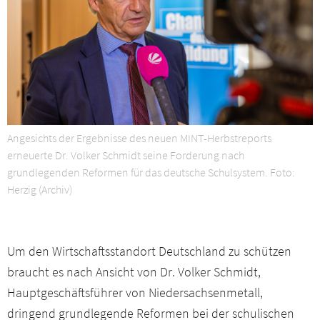
Arbeitgeber Magazin
Presseservice
Netzwerk
Veranstaltungen
Angesichts der Ergebnisse des neuen MINT-Herbstreports
erneuerte Dr. Volker Schmidt seine Forderung nach
grundlegenden Reformen für das deutsche Schulsystem. Foto:
Downloads
Herzig (Archiv)
Kontakt
Um den Wirtschaftsstandort Deutschland zu schützen
Mitgliederbereich
braucht es nach Ansicht von Dr. Volker Schmidt,
Hauptgeschäftsführer von Niedersachsenmetall,
dringend grundlegende Reformen bei der schulischen