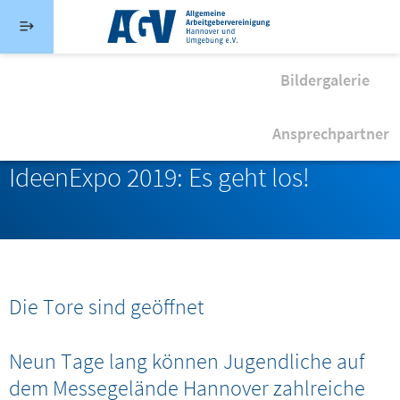
Direkt zum Inhalt
Menü schließen
Artikel
Bildergalerie
Suche
News
Bildung
Hauptmenü agv-hannover.de
15. Juni 2019
Ansprechpartner
Startseite
IdeenExpo 2019: Es geht los!
Über uns
Serviceangebote
IdeenExpo
Die Tore sind geöffnet
Aktuelles
Neun Tage lang können Jugendliche auf
dem Messegelände Hannover zahlreiche