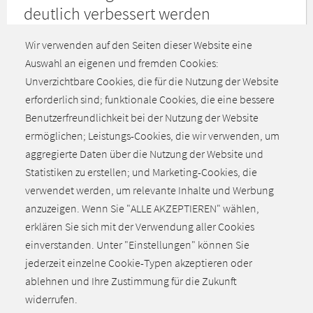
deutlich verbessert werden
Zum Start des Ausbildungsjahrs 2022 konnte jeder fünfte
Wir verwenden auf den Seiten dieser Website eine
Ausbildungsplatz nicht besetzt werden. Das hat eine
Auswahl an eigenen und fremden Cookies:
Umfrage von NiedersachsenMetall und der bildungsnahen
Unverzichtbare Cookies, die für die Nutzung der Website
Stiftung NiedersachsenMetall unter mehr als 400
erforderlich sind; funktionale Cookies, die eine bessere
Unternehmen, vorwiegend aus der Industrie, ergeben.
Benutzerfreundlichkeit bei der Nutzung der Website
ermöglichen; Leistungs-Cookies, die wir verwenden, um
aggregierte Daten über die Nutzung der Website und
Alle aktuellen Meldungen
Statistiken zu erstellen; und Marketing-Cookies, die
verwendet werden, um relevante Inhalte und Werbung
anzuzeigen. Wenn Sie "ALLE AKZEPTIEREN" wählen,
erklären Sie sich mit der Verwendung aller Cookies
einverstanden. Unter "Einstellungen" können Sie
jederzeit einzelne Cookie-Typen akzeptieren oder
Zurück zum Seitenanfang
ablehnen und Ihre Zustimmung für die Zukunft
widerrufen.