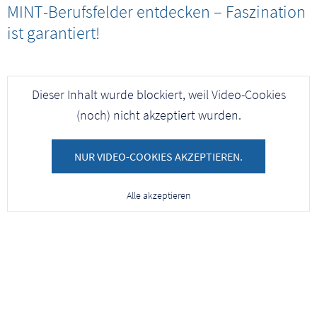
Arbeitgeber Magazin
MINT-Berufsfelder entdecken – Faszination
ist garantiert!
Presseservice
Netzwerk
Dieser Inhalt wurde blockiert, weil Video-Cookies
(noch) nicht akzeptiert wurden.
Veranstaltungen
NUR VIDEO-COOKIES AKZEPTIEREN.
Downloads
Alle akzeptieren
Kontakt
Mitgliederbereich