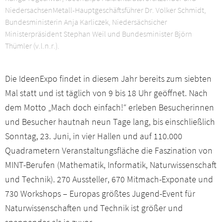
NiedersachsenMetall-Hauptgeschäftsführer Dr. Volker Schmidt,
Bundesministerin Anja Karliczek, Niedersächsicher
Ministerpräsident Stephan Weil und Bundesminister Björn
Thümler (v.l.n.r.).
Die IdeenExpo findet in diesem Jahr bereits zum siebten
Mal statt und ist täglich von 9 bis 18 Uhr geöffnet. Nach
dem Motto „Mach doch einfach!“ erleben Besucherinnen
und Besucher hautnah neun Tage lang, bis einschließlich
Sonntag, 23. Juni, in vier Hallen und auf 110.000
Quadrametern Veranstaltungsfläche die Faszination von
MINT-Berufen (Mathematik, Informatik, Naturwissenschaft
und Technik). 270 Aussteller, 670 Mitmach-Exponate und
730 Workshops – Europas größtes Jugend-Event für
Naturwissenschaften und Technik ist größer und