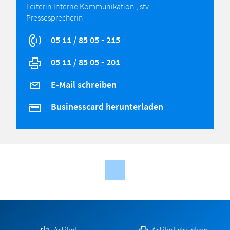
Leiterin Interne Kommunikation , stv.
Pressesprecherin
05 11 / 85 05 - 215
05 11 / 85 05 - 201
E-Mail schreiben
Businesscard herunterladen