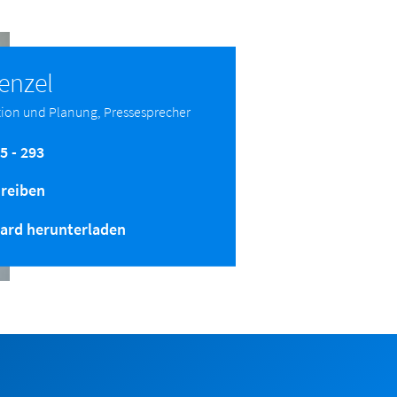
renzel
ion und Planung, Pressesprecher
5 - 293
hreiben
ard herunterladen