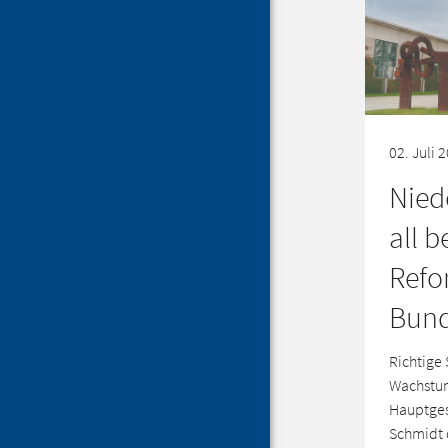
02. Juli 
Nied
all 
Refo
Bund
Richtige 
Wachstum
Hauptges
Schmidt 