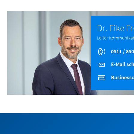
Dr. Eike F
Leiter Kommunikat
0511 / 850
E-Mail sc
Businessc