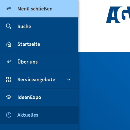
Direkt zum Inhalt
Menü schließen
Suche
Hauptmenü agv-hann
Startseite
Über uns
Serviceangebote
IdeenExpo
Aktuelles